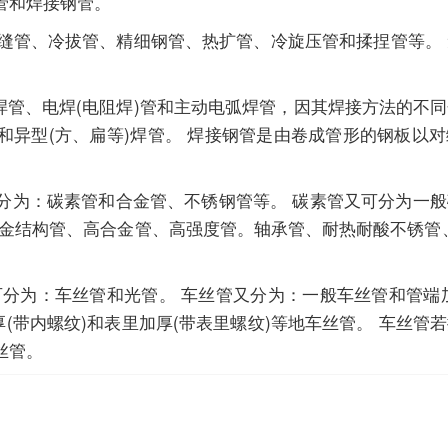
管和焊接钢管。
缝管、冷拔管、精细钢管、热扩管、冷旋压管和揉捏管等。
。
管、电焊(电阻焊)管和主动电弧焊管，因其焊接方法的不
和异型(方、扁等)焊管。 焊接钢管是由卷成管形的钢板以
分为：碳素管和合金管、不锈钢管等。 碳素管又可分为一
合金结构管、高合金管、高强度管。轴承管、耐热耐酸不锈管
为：车丝管和光管。 车丝管又分为：一般车丝管和管端加
厚(带内螺纹)和表里加厚(带表里螺纹)等地车丝管。 车丝管
丝管。