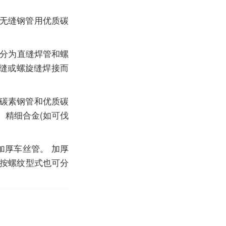
 无缝钢管用优质碳
同分为直缝焊管和螺
对缝或螺旋缝焊接而
般碳素钢管和优质碳
、精细合金(如可伐
厚车丝管。 加厚
若按螺纹型式也可分