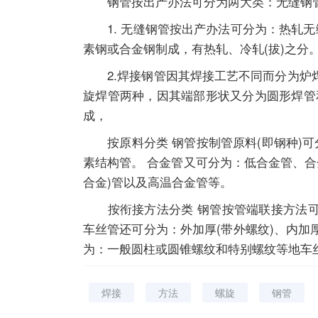
钢管按出产办法可分为两大类：无缝钢
1. 无缝钢管按出产办法可分为：热轧无
素钢或合金钢制成，有热轧、冷轧(拔)之分
2.焊接钢管因其焊接工艺不同而分为炉焊
旋焊管两种，因其端部形状又分为圆形焊管
成，
按原料分类 钢管按制管原料(即钢种)可
素结构管。 合金管又可分为：低合金管、
合金)管以及高温合金管等。
按衔接方法分类 钢管按管端联接方法可分
车丝管还可分为：外加厚(带外螺纹)、内加
为：一般圆柱或圆锥螺纹和特别螺纹等地车
焊接
方法
螺旋
钢管